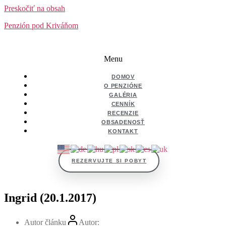
Preskočiť na obsah
Penzión pod Kriváňom
Menu
DOMOV
O PENZIÓNE
GALÉRIA
CENNÍK
RECENZIE
OBSADENOSŤ
KONTAKT
REZERVUJTE SI POBYT
Ingrid (20.1.2017)
Autor článku
Autor: