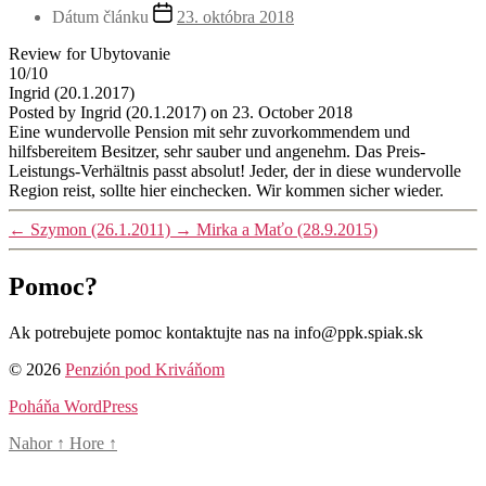
Dátum článku
23. októbra 2018
Review for Ubytovanie
10/10
Ingrid (20.1.2017)
Posted by
Ingrid (20.1.2017)
on
23. October 2018
Eine wundervolle Pension mit sehr zuvorkommendem und
hilfsbereitem Besitzer, sehr sauber und angenehm. Das Preis-
Leistungs-Verhältnis passt absolut! Jeder, der in diese wundervolle
Region reist, sollte hier einchecken. Wir kommen sicher wieder.
←
Szymon (26.1.2011)
→
Mirka a Maťo (28.9.2015)
Pomoc?
Ak potrebujete pomoc kontaktujte nas na info@ppk.spiak.sk
© 2026
Penzión pod Kriváňom
Poháňa WordPress
Nahor
↑
Hore
↑